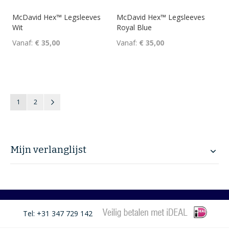
McDavid Hex™ Legsleeves
McDavid Hex™ Legsleeves
Wit
Royal Blue
Vanaf
€ 35,00
Vanaf
€ 35,00
Pagina
U lees momenteel pagina
Pagina
Pagina
Volgende
1
2
Mijn verlanglijst
Tel: +31 347 729 142