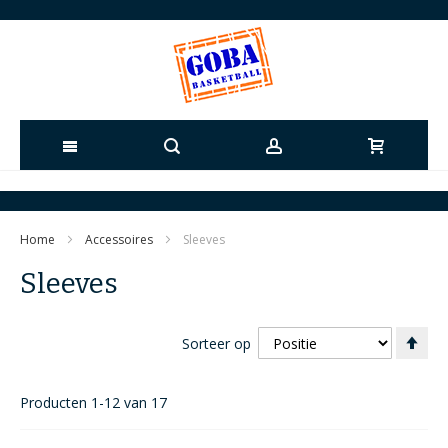
Ga
naar
Home
Accessoires
Sleeves
de
Sleeves
inhoud
Va
Sorteer op
ho
naa
laa
Producten
1
-
12
van
17
sor