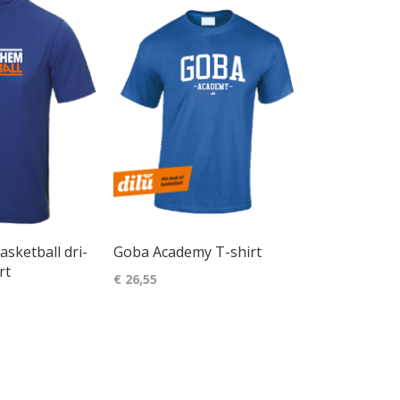
sketball dri-
Goba Academy T-shirt
rt
€ 26,55