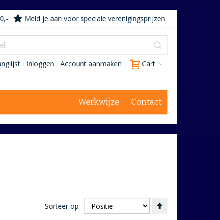
0,-
Meld je aan voor speciale verenigingsprijzen
nglijst
Inloggen
Account aanmaken
Cart
Werkwijze
Contact
Van
Sorteer op
hoog