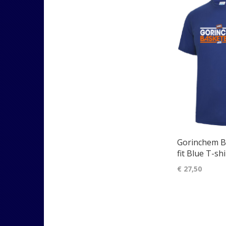
Gorinchem Ba
fit Blue T-shi
€ 27,50