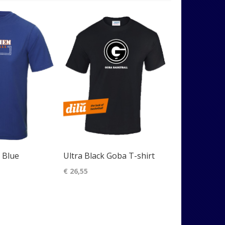
naar
laag
sorteren
t Blue
Ultra Black Goba T-shirt
€ 26,55