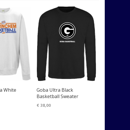
naar
laag
sorteren
a White
Goba Ultra Black
Basketball Sweater
€ 38,00