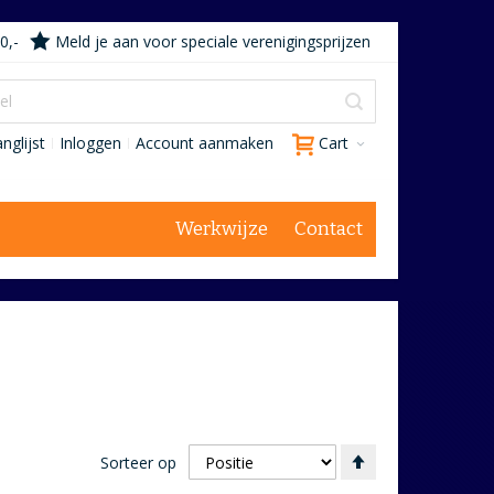
0,-
Meld je aan voor speciale verenigingsprijzen
nglijst
Inloggen
Account aanmaken
Cart
Werkwijze
Contact
Van
Sorteer op
hoog