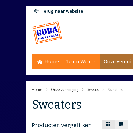
Ga
Terug naar website
naar
de
inhoud
Home
Team Wear
Onze vereni
Home
Onze vereniging
Sweats
Sweaters
Sweaters
Tonen
Foto-
Lijst
Producten vergelijken
tabel
als