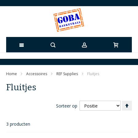
Ga
naar
Home
Accessoires
REF Supplies
Fluitjes
de
Fluitjes
inhoud
Va
Sorteer op
ho
naa
laa
3
producten
sor