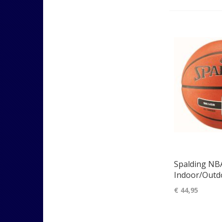
Spalding NBA
Indoor/Outd
€ 44,95