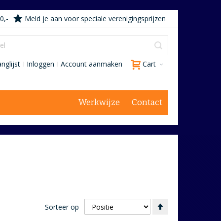
0,-
Meld je aan voor speciale verenigingsprijzen
nglijst
Inloggen
Account aanmaken
Cart
Werkwijze
Contact
Van
Sorteer op
hoog