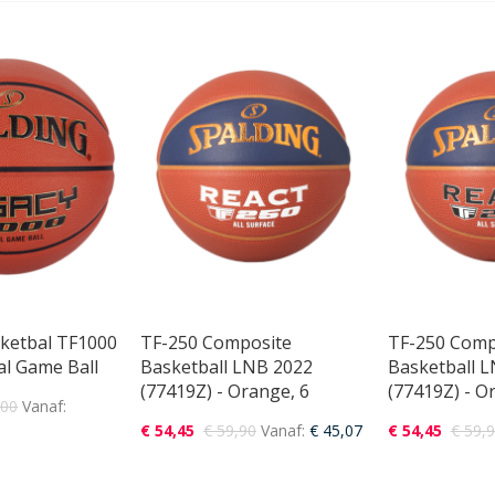
sketbal TF1000
TF-250 Composite
TF-250 Comp
ial Game Ball
Basketball LNB 2022
Basketball 
(77419Z) - Orange, 6
(77419Z) - O
,00
Vanaf
€ 54,45
€ 59,90
Vanaf
€ 45,07
€ 54,45
€ 59,