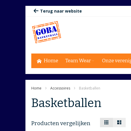
Ga
Terug naar website
naar
de
inhoud
Home
Team Wear
Onze vereni
Home
Accessoires
Basketballen
Basketballen
Tonen
Foto-
Lijst
Producten vergelijken
tabel
als