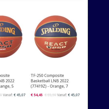
naar
laag
sorteren
osite
TF-250 Composite
LNB 2022
Basketball LNB 2022
range, 5
(77419Z) - Orange, 7
90
Vanaf
€ 45,07
€ 54,45
€ 59,90
Vanaf
€ 45,07