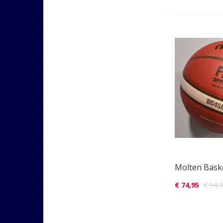
Molten Bask
€ 74,95
€ 94,