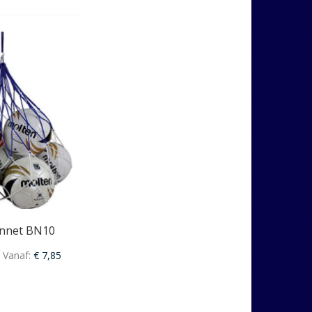
ennet BN10
Vanaf
€ 7,85