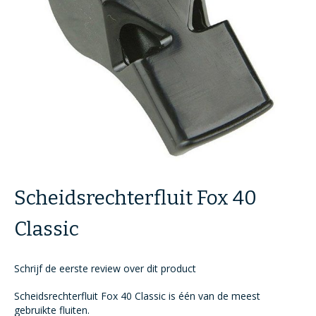
Ga
naar
Scheidsrechterfluit Fox 40
het
begin
van
Classic
de
afbeeldingen-
gallerij
Schrijf de eerste review over dit product
Scheidsrechterfluit Fox 40 Classic is één van de meest
gebruikte fluiten.