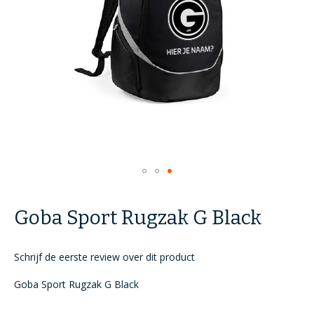
Ga
naar
Goba Sport Rugzak G Black
het
begin
van
Schrijf de eerste review over dit product
de
afbeeldingen-
Goba Sport Rugzak G Black
gallerij